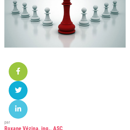
par
Roxane Vézina, ing., ASC