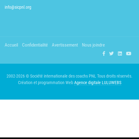
info@sicpnl.org
Accueil
Confidentialité
Avertissement
Nous joindre
2002-2026 © Société internationale des coachs PNL
Tous droits réservés.
Création et programmation Web
Agence digitale LULUWEBS