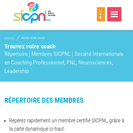
MEMBRE
ACCUEIL
TROUVEZ VOTRE COACH
Trouvez votre coach
Répertoire | Membres SICPNL | Société Internationale
en Coaching Professionnel, PNL, Neurosciences,
Leadership
RÉPERTOIRE DES MEMBRES
Repérez rapidement un membre certifié SICPNL, grâce à
la carte dynamique ci-haut.