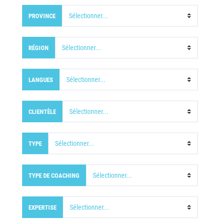
PROVINCE
RÉGION
LANGUES
CLIENTÈLE
TYPE
TYPE DE COACHING
EXPERTISE