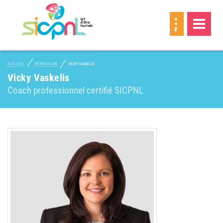
MEMBRE
ACCUEIL
RÉPERTOIRE
VICKY VASKELIS
Vicky Vaskelis
Coach professionnel certifié SICPNL