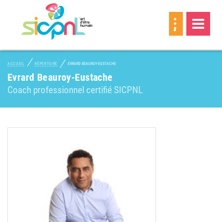
MEMBRE
ACCUEIL
RÉPERTOIRE
EVRARD BEAUROY-EUSTACHE
Evrard Beauroy-Eustache
Coach professionnel certifié SICPNL