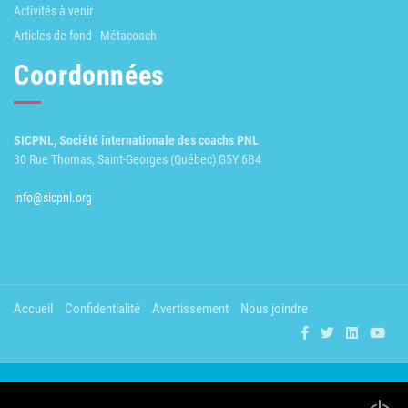
Activités à venir
Articles de fond - Métacoach
Coordonnées
SICPNL, Société internationale des coachs PNL
30 Rue Thomas, Saint-Georges (Québec) G5Y 6B4
info@sicpnl.org
Accueil
Confidentialité
Avertissement
Nous joindre
2002-2026 © Société internationale des coachs PNL
Tous droits réservés.