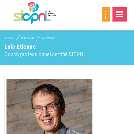
MEMBRE
ACCUEIL
RÉPERTOIRE
LOIC ETIENNE
Loic Etienne
Coach professionnel certifié SICPNL