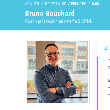
ACCUEIL
RÉPERTOIRE
BRUNO BOUCHARD
Bruno Bouchard
Coach professionnel certifié SICPNL
<
a
f
l
v
v