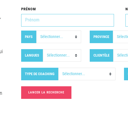
PRÉNOM
,
PAYS
PROVINCE
ui
LANGUES
CLIENTÈLE
TYPE DE COACHING
on
LANCER LA RECHERCHE