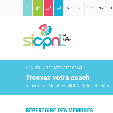
À PROPOS
COACHING PROFE
ACCUEIL
TROUVEZ VOTRE COACH
Trouvez votre coach
Répertoire | Membres SICPNL | Société Intern
RÉPERTOIRE DES MEMBRES