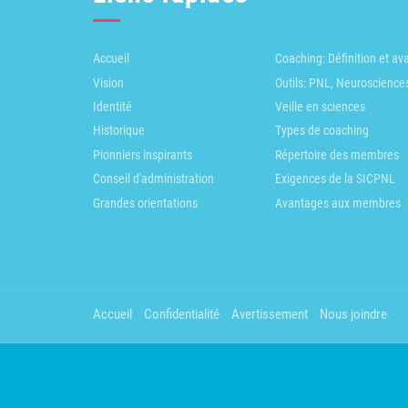
Accueil
Coaching: Définition et a
Vision
Outils: PNL, Neuroscience
Identité
Veille en sciences
Historique
Types de coaching
Pionniers inspirants
Répertoire des membres
Conseil d'administration
Exigences de la SICPNL
Grandes orientations
Avantages aux membres
Accueil
Confidentialité
Avertissement
Nous joindre