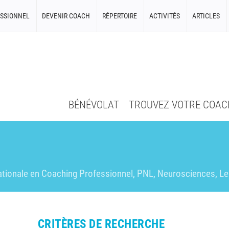
SSIONNEL
DEVENIR COACH
RÉPERTOIRE
ACTIVITÉS
ARTICLES
BÉNÉVOLAT
TROUVEZ VOTRE COAC
ationale en Coaching Professionnel, PNL, Neurosciences, L
CRITÈRES DE RECHERCHE