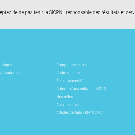
cceptez de ne pas tenir la SICPNL responsable des résultats et ser
vantages
Compétences-clés
s, Leadership
Cadre éthique
Écoles accréditées
Critères d'accréditation SICPNL
Nouvelles
Activités à venir
Articles de fond - Métacoach