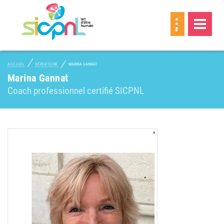
MEMBRE
ACCUEIL
RÉPERTOIRE
MARINA GANNAT
Marina Gannat
Coach professionnel certifié SICPNL